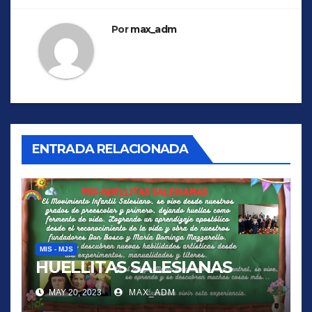
entradas
Por
max_adm
ENTRADA RELACIONADA
MIS - MJS
HUELLITAS SALESIANAS
MAY 20, 2023
MAX_ADM