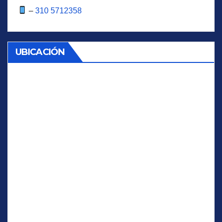
–
310 5712358
UBICACIÓN