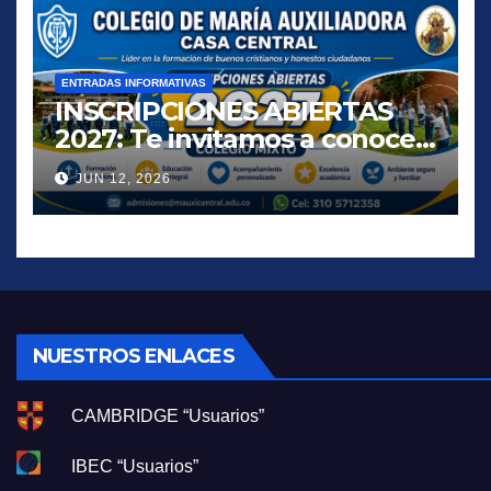
ENTRADAS INFORMATIVAS
INSCRIPCIONES ABIERTAS
2027: Te invitamos a conocer
una propuesta educativa que
JUN 12, 2026
inspira, acompaña y
transforma vidas.
NUESTROS ENLACES
CAMBRIDGE “Usuarios”
IBEC “Usuarios”