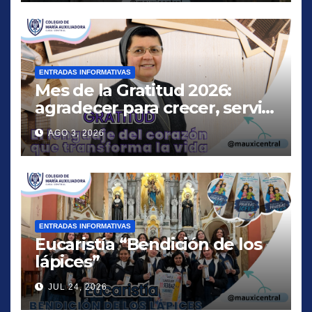
ENTRADAS INFORMATIVAS
Mes de la Gratitud 2026:
agradecer para crecer, servir
y amar
AGO 3, 2026
ENTRADAS INFORMATIVAS
Eucaristía “Bendición de los
lápices”
JUL 24, 2026