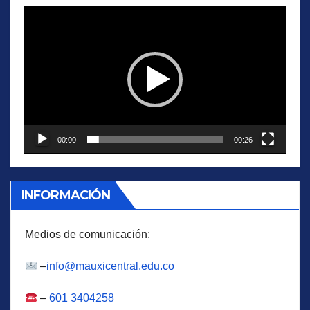
Reproductor
de
vídeo
00:00
00:26
INFORMACIÓN
Medios de comunicación:
–
info@mauxicentral.edu.co
–
601 3404258