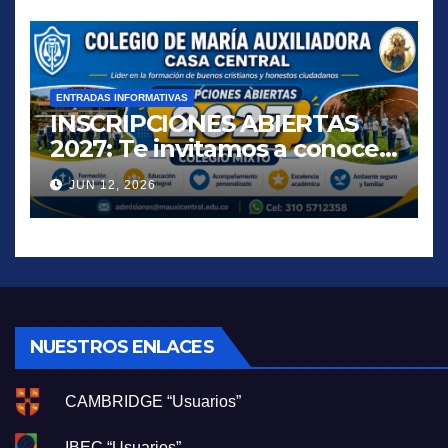
ENTRADAS INFORMATIVAS
INSCRIPCIONES ABIERTAS
2027: Te invitamos a conocer
una propuesta educativa que
JUN 12, 2026
inspira, acompaña y
transforma vidas.
NUESTROS ENLACES
CAMBRIDGE “Usuarios”
IBEC “Usuarios”