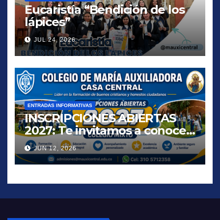
Eucaristía “Bendición de los
lápices”
JUL 24, 2026
ENTRADAS INFORMATIVAS
INSCRIPCIONES ABIERTAS
2027: Te invitamos a conocer
una propuesta educativa que
JUN 12, 2026
inspira, acompaña y
transforma vidas.