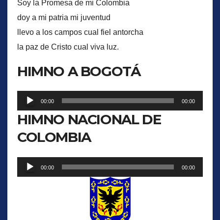
Soy la Promesa de mi Colombia
doy a mi patria mi juventud
llevo a los campos cual fiel antorcha
la paz de Cristo cual viva luz.
HIMNO A BOGOTÁ
Reproductor
00:00
00:00
de
HIMNO NACIONAL DE
audio
COLOMBIA
Reproductor
00:00
00:00
de
audio