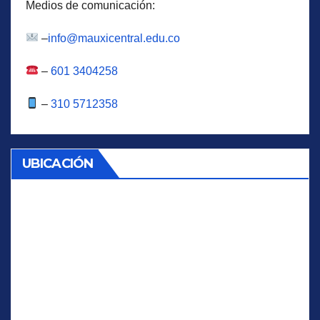
Medios de comunicación:
–
info@mauxicentral.edu.co
–
601 3404258
–
310 5712358
UBICACIÓN