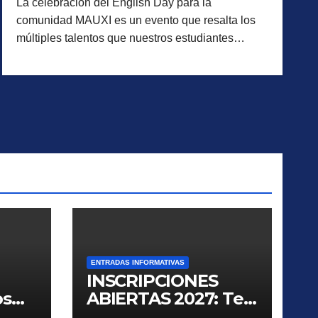
La celebración del English Day para la
comunidad MAUXI es un evento que resalta los
múltiples talentos que nuestros estudiantes…
ENTRADAS INFORMATIVAS
INSCRIPCIONES
os
ABIERTAS 2027: Te
invitamos a conocer