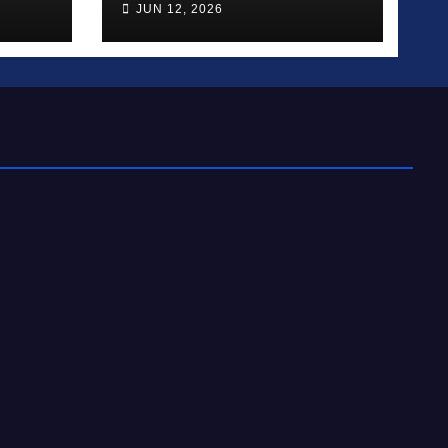
JUN 12, 2026
una propuesta
educativa que
inspira, acompaña y
transforma vidas.