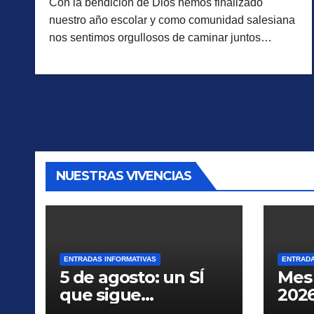
Con la bendición de Dios hemos finalizado
nuestro año escolar y como comunidad salesiana
nos sentimos orgullosos de caminar juntos…
NUESTRAS VIVENCIAS
ENTRADAS INFORMATIVAS
ENTRADA
5 de agosto: un SÍ
Mes 
que sigue
2026
transformando
para