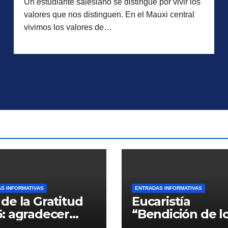
Un estudiante salesiano se distingue por vivir los
valores que nos distinguen. En el Mauxi central
vivimos los valores de…
S INFORMATIVAS
ENTRADAS INFORMATIVAS
de la Gratitud
Eucaristía
: agradecer
“Bendición de l
 crecer, servir y
lápices”