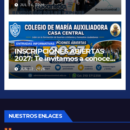
JUL 24, 2026
ENTRADAS INFORMATIVAS
INSCRIPCIONES ABIERTAS
2027: Te invitamos a conocer
una propuesta educativa que
JUN 12, 2026
inspira, acompaña y
transforma vidas.
NUESTROS ENLACES