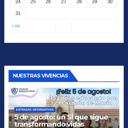
24
25
26
27
28
29
30
31
« JUL
NUESTRAS VIVENCIAS
ENTRADAS INFORMATIVAS
5 de agosto: un SÍ que sigue
transformando vidas