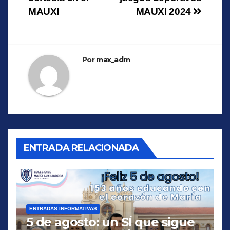
de
MAUXI
MAUXI 2024
entradas
Por
max_adm
ENTRADA RELACIONADA
ENTRADAS INFORMATIVAS
5 de agosto: un SÍ que sigue