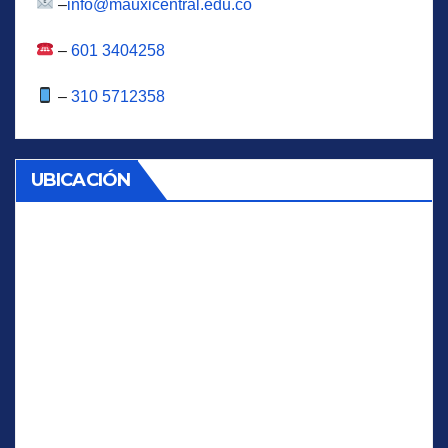
–
info@mauxicentral.edu.co
–
601 3404258
–
310 5712358
UBICACIÓN