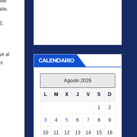
file
ile.
E.
ye al
CALENDARIO
es
Agosto 2026
L
M
X
J
V
S
D
1
2
3
4
5
6
7
8
9
10
11
12
13
14
15
16