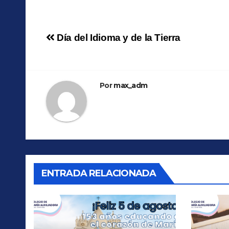
Navegación
Día del Idioma y de la Tierra
de
entradas
Por
max_adm
ENTRADA RELACIONADA