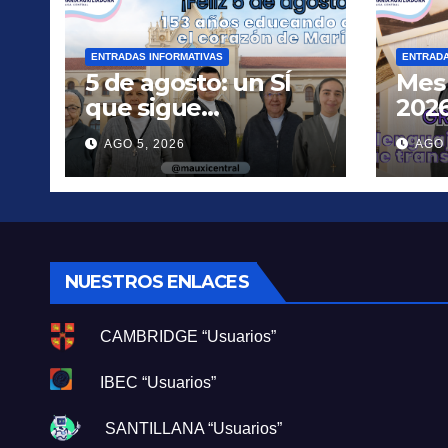
ENTRADAS INFORMATIVAS
ENTRADA
5 de agosto: un SÍ
Mes 
que sigue
2026
transformando
para
AGO 5, 2026
AGO 
vidas
ama
NUESTROS ENLACES
CAMBRIDGE “Usuarios”
IBEC “Usuarios”
SANTILLANA “Usuarios”