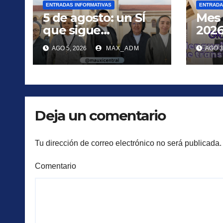
ENTRADAS INFORMATIVAS
ENTRADA
5 de agosto: un SÍ
Mes 
que sigue
2026
transformando
para
AGO 5, 2026
MAX_ADM
AGO 3
vidas
ama
Deja un comentario
Tu dirección de correo electrónico no será publicada.
Comentario