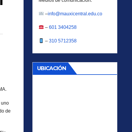
I
Medios de comunicación:
–
info@mauxicentral.edu.co
–
601 3404258
–
310 5712358
UBICACIÓN
CMA.
a uno
ndo de